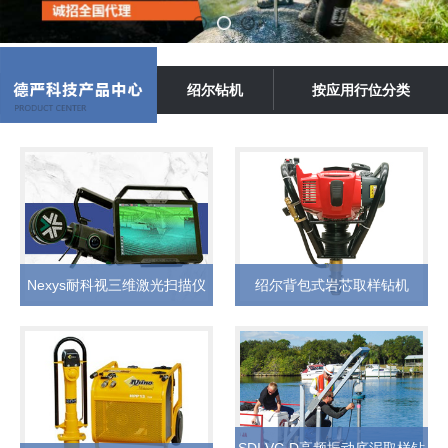
绍尔钻机
按应用行位分类
Nexys耐科视三维激光扫描仪
绍尔背包式岩芯取样钻机
SDI VC-D高频振动底泥取样钻