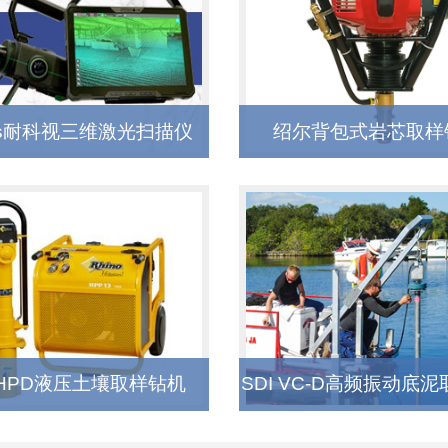
ys耐科视三维激光扫描仪
绍尔背包式岩芯取样
HPD液压土壤取样钻机
SDI VC-D高频振动底