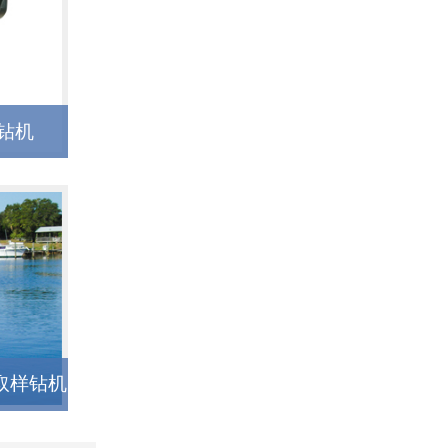
钻机
泥取样钻机