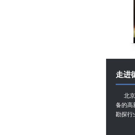
走进
北
备的高
勘探行