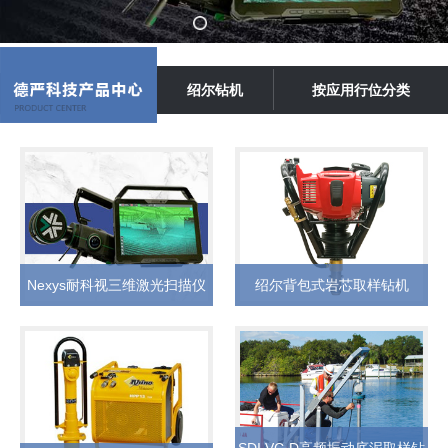
绍尔钻机
按应用行位分类
Nexys耐科视三维激光扫描仪
绍尔背包式岩芯取样钻机
SDI VC-D高频振动底泥取样钻